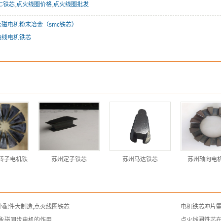
C铁芯
,
点火线圈价格
,
点火线圈批发
永磁电机粉末冶金（smc铁芯）
轴线电机铁芯
转子电机铁
苏州定子铁芯
苏州马达铁芯
苏州轴向电
小配件大制造,点火线圈铁芯
电机铁芯冲片
在永磁同步电机的作用
点火线圈铁芯