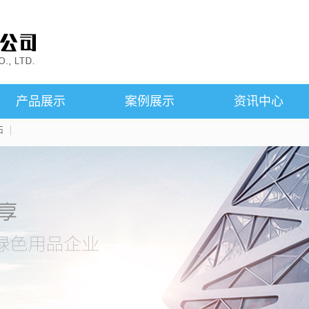
产品展示
案例展示
资讯中心
石
苏州SMC铁芯
案例展示
公司新闻
苏州粘结钕铁硼磁石
行业新闻
苏州磁悬浮产品
技术知识
苏州烧结钕铁硼磁石
产品知识
苏州永磁铁氧体磁石
苏州铝镍钴磁石
苏州钐钴磁石