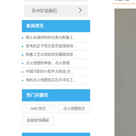
苏州钐钴磁石
新闻资讯
稀土永磁材料的分类与制备工...
发电机定子铁芯是否直接接地...
制备工艺对烧结钕铁硼磁铁矫...
点火线圈的种类、点火原理
中国汽配的小配件大制造,点...
电机点火线圈铁芯在冷冲压工...
热门关键词
SMC铁芯
点火线圈铁芯
粘接钕铁硼磁