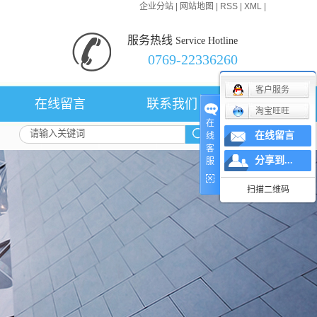
企业分站
|
网站地图
|
RSS
|
XML
|
服务热线
Service Hotline
0769-22336260
客户服务
在线留言
联系我们
淘宝旺旺
在
在线留言
线
客
分享到...
服
扫描二维码