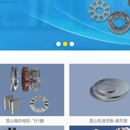
1
2
3
昆山轴向电机-飞行器
昆山抗涡流板-磁共振