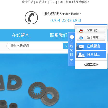
企业分站
|
网站地图
|
RSS
|
XML
|
您有
1
条询盘信息！
服务热线
Service Hotline
0769-22336260
客户服务
在线留言
联系我们
淘宝旺旺
在
在线留言
线
客
分享到...
服
扫描二维码