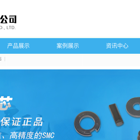
产品展示
案例展示
资讯中心
石
昆山SMC铁芯
案例展示
公司新闻
昆山粘结钕铁硼磁石
行业新闻
昆山磁悬浮产品
技术知识
昆山烧结钕铁硼磁石
产品知识
昆山永磁铁氧体磁石
昆山铝镍钴磁石
昆山钐钴磁石