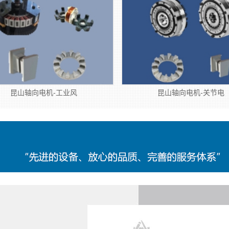
昆山轴向电机-工业风
昆山轴向电机-关节电