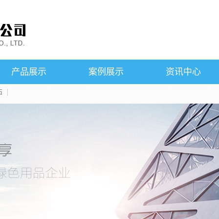
产品展示
案例展示
资讯中心
石
SMC铁芯
案例展示
公司新闻
粘结钕铁硼磁石
行业新闻
磁悬浮产品
技术知识
烧结钕铁硼磁石
产品知识
永磁铁氧体磁石
铝镍钴磁石
钐钴磁石