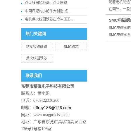
随着电机制造
点火线圈的种类、点火原理
在国外，一般
中国汽配的小配件大制造,点...
电机点火线圈铁芯在冷冲压工...
SMC电磁阀
SMC电磁阀
热门关键词
SMC电磁阀
粘接钕铁硼磁
SMC铁芯
点火线圈铁芯
联系我们
东莞市精磁电子科技有限公司
联系人：黄小姐
电话：0769-22336260
effrey186@126.com
邮箱：
网址：www.magprecise.com
地址：广东省东莞市高埗镇高龙西路
136号1号楼103室