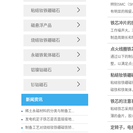
辨别SMC（S
粘结钕铁硼磁石
有明显的瑕疵
铁芯冲片的
磁悬浮产品
工作噪声大。
制造周期长和
烧结钕铁硼磁石
点火线圈铁
永磁铁氧体磁石
通过以下的制
整，以满足点
铝镍钴磁石
粘结钕铁硼
粘结钕铁硼磁
钐钴磁石
磁铁和铁氧体
新闻资讯
铁芯的注意
粘结铁芯采用
稀土永磁材料的分类与制备工...
薄的叠片，胶
发电机定子铁芯是否直接接地...
定转子，电
制备工艺对烧结钕铁硼磁铁矫...