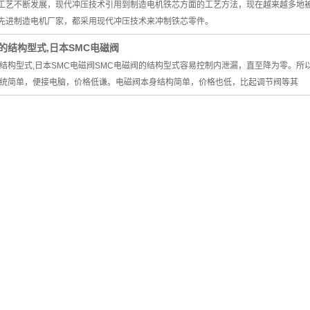
工艺不断发展，现代冲压技术引用到制造电机铁芯方面的工艺方法，现在越来越多
先进制造电机厂家，都采用现代冲压技术来冲制铁芯零件。
的结构型式,日本SMC电磁阀
的结构型式,日本SMC电磁阀SMC电磁阀的结构型式容易控制内泄漏，直至降为零。
系统简单，便接电脑，价格低谦。电磁阀本身结构简单，价格也低，比起调节阀等其