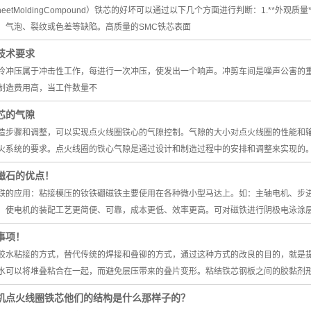
heetMoldingCompound）铁芯的好坏可以通过以下几个方面进行判断：1.**
、气泡、裂纹或色差等缺陷。高质量的SMC铁芯表面
技术要求
冷冲压属于冲击性工作，每进行一次冲压，使发出一个响声。冲剪车间是噪声公害的
制造费用高，当工件数量不
芯的气隙
造步骤和调整，可以实现点火线圈铁心的气隙控制。气隙的大小对点火线圈的性能和
火系统的要求。点火线圈的铁心气隙是通过设计和制造过程中的安排和调整来实现的
磁石的优点！
铁的应用：粘接模压的钕铁硼磁铁主要使用在各种微小型马达上。如：主轴电机、步
，使电机的装配工艺更简便、可靠，成本更低、效率更高。可对磁铁进行阴极电泳涂
事项！
胶水粘接的方式，替代传统的焊接和叠铆的方式，通过这种方式的改良的目的，就是
水可以将堆叠粘合在一起，而避免层压带来的叠片变形。粘结铁芯钢板之间的胶黏剂
机点火线圈铁芯他们的结构是什么那样子的？