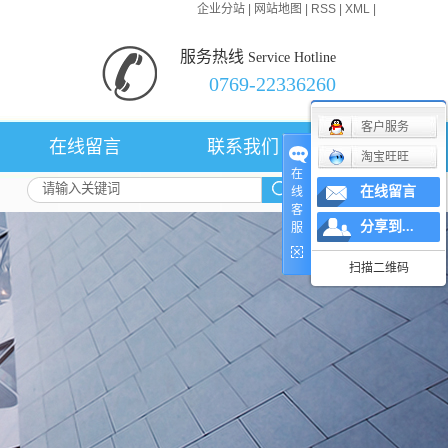
企业分站
|
网站地图
|
RSS
|
XML
|
服务热线
Service Hotline
0769-22336260
客户服务
在线留言
联系我们
淘宝旺旺
在
在线留言
线
客
分享到...
服
扫描二维码