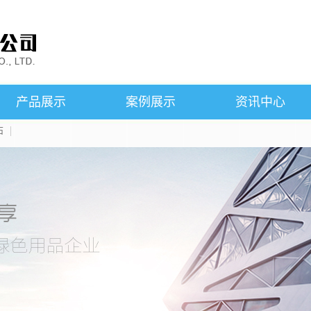
产品展示
案例展示
资讯中心
石
SMC铁芯
案例展示
公司新闻
粘结钕铁硼磁石
行业新闻
磁悬浮产品
技术知识
烧结钕铁硼磁石
产品知识
永磁铁氧体磁石
铝镍钴磁石
钐钴磁石