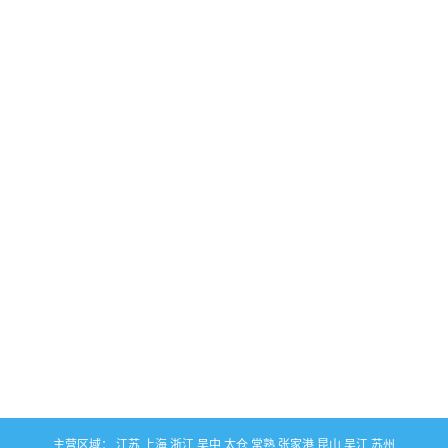
主营区域：
江苏
上海
浙江
吴中
太仓
常熟
张家港
昆山
吴江
苏州