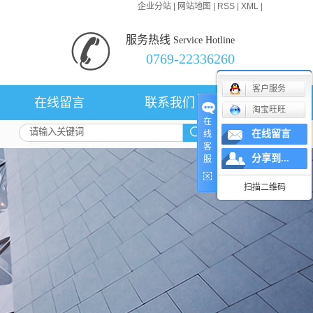
企业分站
|
网站地图
|
RSS
|
XML
|
服务热线
Service Hotline
0769-22336260
客户服务
在线留言
联系我们
淘宝旺旺
在
在线留言
线
客
分享到...
服
扫描二维码