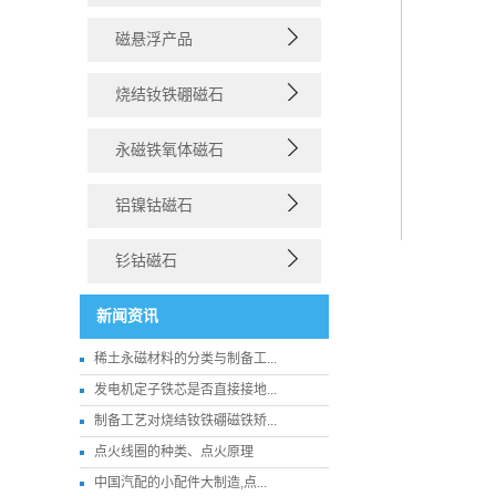
磁悬浮产品
烧结钕铁硼磁石
永磁铁氧体磁石
铝镍钴磁石
钐钴磁石
新闻资讯
稀土永磁材料的分类与制备工...
发电机定子铁芯是否直接接地...
制备工艺对烧结钕铁硼磁铁矫...
点火线圈的种类、点火原理
中国汽配的小配件大制造,点...