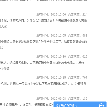
发布时间：2019-12-06 点击次数：214
到金属，很多客户问，为什么会利用到金属？今天磁姆小编就跟大家做
给大家
发布时间：2019-11-05 点击次数：583
章小编给大家要说是粘结钕铁硼几种生产制造工艺。粘接钕铁硼磁体的
的比
发布时间：2019-10-30 点击次数：612
发热大、绝缘层老化快，火花塞间隙小导致次线圈放电电流大、发热
等寿命会
发布时间：2019-10-15 点击次数：767
产生毛刺大的原因,一般说来主要是以下几方面原因造成的：1、冲模间隙
发布时间：2019-09-08 点击次数：132
部尺寸如槽形尺寸、通风孔、标记槽和磁极冲片上的各种孔径等，一般
欢迎给我们留言