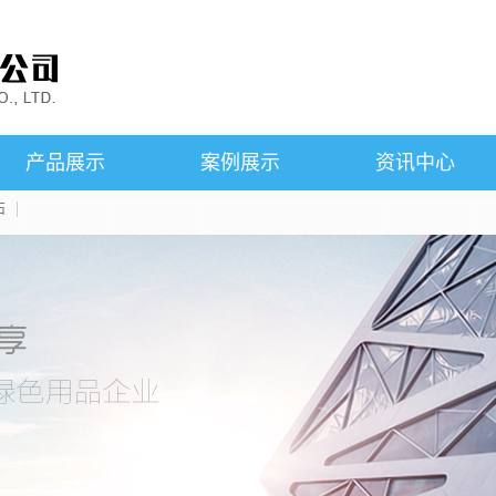
产品展示
案例展示
资讯中心
石
SMC铁芯
案例展示
公司新闻
粘结钕铁硼磁石
行业新闻
磁悬浮产品
技术知识
烧结钕铁硼磁石
产品知识
永磁铁氧体磁石
铝镍钴磁石
钐钴磁石