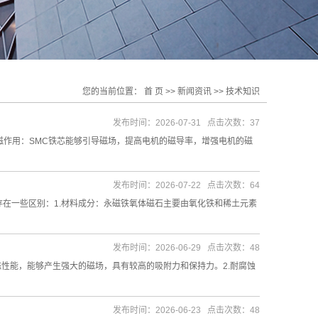
您的当前位置：
首 页
>>
新闻资讯
>>
技术知识
发布时间：2026-07-31 点击次数：37
磁作用：SMC铁芯能够引导磁场，提高电机的磁导率，增强电机的磁
发布时间：2026-07-22 点击次数：64
在一些区别：1.材料成分：永磁铁氧体磁石主要由氧化铁和稀土元素
。
发布时间：2026-06-29 点击次数：48
性能，能够产生强大的磁场，具有较高的吸附力和保持力。2.耐腐蚀
发布时间：2026-06-23 点击次数：48