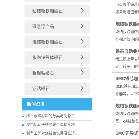
点火线圈铁芯
粘结钕铁硼磁石
如果电阻值偏
烧结钕铁硼
磁悬浮产品
烧结钕铁硼磁
在相对较小的
烧结钕铁硼磁石
铁芯自动叠
永磁铁氧体磁石
级进模上带自
定、转子上的
铝镍钴磁石
SMC铁芯
SMC铁芯加工
钐钴磁石
感器等。以下
新闻资讯
烧结钕铁硼
烧结钕铁硼磁石
稀土永磁材料的分类与制备工...
艺：-烧结钕
发电机定子铁芯是否直接接地...
SMC先导
制备工艺对烧结钕铁硼磁铁矫...