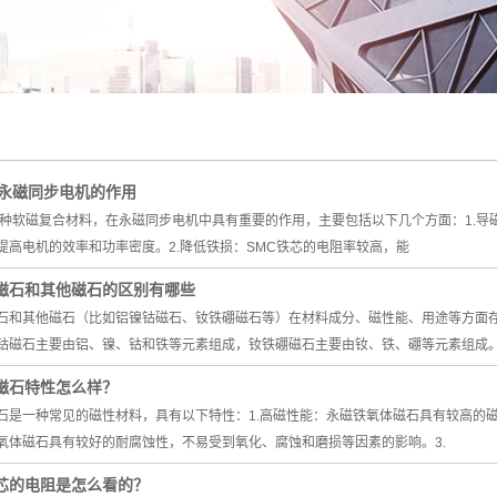
在永磁同步电机的作用
一种软磁复合材料，在永磁同步电机中具有重要的作用，主要包括以下几个方面：1.导
提高电机的效率和功率密度。2.降低铁损：SMC铁芯的电阻率较高，能
磁石和其他磁石的区别有哪些
石和其他磁石（比如铝镍钴磁石、钕铁硼磁石等）在材料成分、磁性能、用途等方面存
钴磁石主要由铝、镍、钴和铁等元素组成，钕铁硼磁石主要由钕、铁、硼等元素组成
磁石特性怎么样？
石是一种常见的磁性材料，具有以下特性：1.高磁性能：永磁铁氧体磁石具有较高的磁
氧体磁石具有较好的耐腐蚀性，不易受到氧化、腐蚀和磨损等因素的影响。3.
芯的电阻是怎么看的？