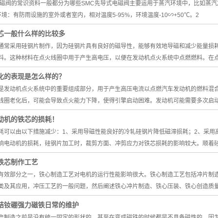
电磁阀的常识资料一般都分为哪些SMC先导式电磁阀主要运用于蒸汽环境中，比如蒸
境：有防雨设施的室外或者室内，相对温度5-95%，环境温度-10∽+50℃。2
芯一般什么样的比较多
通常采用硅钢片制作，因为硅钢片具有良好的磁导性，能够有效地导磁和减少能量损耗
料。这种材料在点火线圈中用于产生高电压，以便在发动机点火系统中点燃燃料。在
化的表现是怎么样的？
是发动机点火系统中的重要组成部分，用于产生高压电流以点燃汽车发动机的燃料混合
线圈老化后，可能会导致点火能力下降，使得引擎启动困难。发动机可能需要多次启
动机的铁芯的损耗！
耗可以由以下措施减少：1、采用导磁性能良好的冷轧硅钢片降低磁滞损耗；2、采用
响电动机的损耗，硅钢片加工时，裁剪方面、冲剪应力对铁芯损耗的影响较大。顺着
铁芯制作工艺
有效部分之一，铁心制造工艺对电机的运行性能影响很大。铁心制造工艺包括冲片制
类及其应用，冲压工艺的一般问题，然后阐述铁心冲片制造、铁心压装、铁心创造质
结钕硼强力磁铁日常的维护
产制造之前是没有统一固定的形状的，甚至在变成磁铁的时候都是不具备磁性的，因