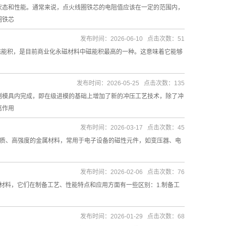
状态和性能。通常来说，点火线圈铁芯的电阻值应该在一定的范围内，
圈铁芯
发布时间：2026-06-10 点击次数：51
磁能积，是目前商业化永磁材料中磁能积最高的一种。这意味着它能够
发布时间：2026-05-25 点击次数：135
副模具内完成，即在级进模的基础上增加了新的冲压工艺技术，除了冲
离作用
发布时间：2026-03-17 点击次数：45
是一种轻质、高强度的金属材料，常用于电子设备的磁性元件，如变压器、电
发布时间：2026-02-06 点击次数：76
铁硼磁体材料，它们在制备工艺、性能特点和应用方面有一些区别：1.制备工
发布时间：2026-01-29 点击次数：68