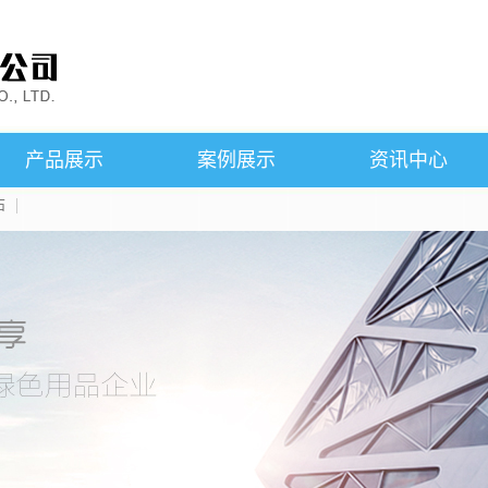
产品展示
案例展示
资讯中心
石
SMC铁芯
案例展示
公司新闻
粘结钕铁硼磁石
行业新闻
磁悬浮产品
技术知识
烧结钕铁硼磁石
产品知识
永磁铁氧体磁石
铝镍钴磁石
钐钴磁石