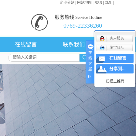
企业分站
|
网站地图
|
RSS
|
XML
|
服务热线
Service Hotline
0769-22336260
客户服务
在线留言
联系我们
淘宝旺旺
在
在线留言
线
客
分享到...
服
扫描二维码