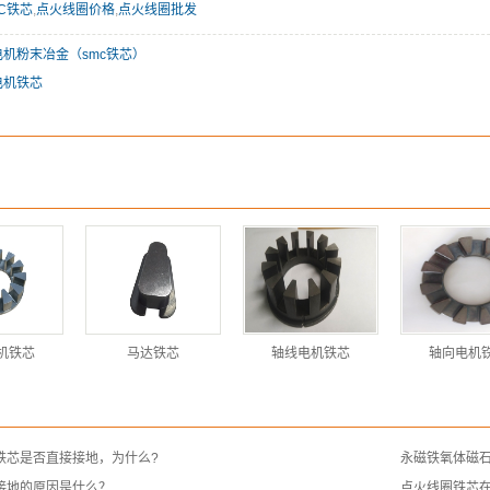
C铁芯
,
点火线圈价格
,
点火线圈批发
电机粉末冶金（smc铁芯）
电机铁芯
机铁芯
马达铁芯
轴线电机铁芯
轴向电机
铁芯是否直接接地，为什么?
永磁铁氧体磁
接地的原因是什么？
点火线圈铁芯