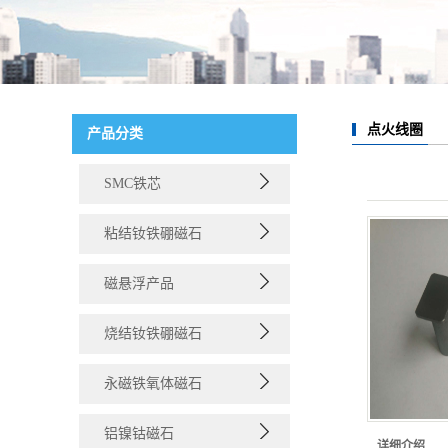
点火线圈
产品分类
SMC铁芯
粘结钕铁硼磁石
磁悬浮产品
烧结钕铁硼磁石
永磁铁氧体磁石
铝镍钴磁石
详细介绍