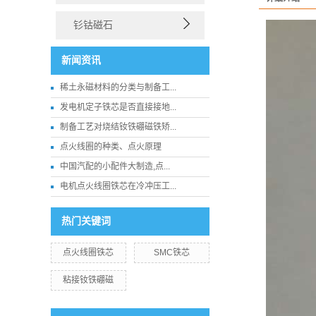
钐钴磁石
新闻资讯
稀土永磁材料的分类与制备工...
发电机定子铁芯是否直接接地...
制备工艺对烧结钕铁硼磁铁矫...
点火线圈的种类、点火原理
中国汽配的小配件大制造,点...
电机点火线圈铁芯在冷冲压工...
热门关键词
点火线圈铁芯
SMC铁芯
粘接钕铁硼磁