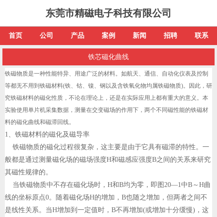
东莞市精磁电子科技有限公司
首页
公司
产品
案例
新闻
招聘
联系
铁芯磁化曲线
铁磁物质是一种性能特异、用途广泛的材料。如航天、通信、自动化仪表及控制
等都无不用到铁磁材料(铁、钴、镍、钢以及含铁氧化物均属铁磁物质)。因此，研
究铁磁材料的磁化性质，不论在理论上，还是在实际应用上都有重大的意义。本
实验使用单片机采集数据，测量在交变磁场的作用下，两个不同磁性能的铁磁材
料的磁化曲线和磁滞回线。
1、铁磁材料的磁化及磁导率
铁磁物质的磁化过程很复杂，这主要是由于它具有磁滞的特性。一
般都是通过测量磁化场的磁场强度H和磁感应强度B之间的关系来研究
其磁性规律的。
当铁磁物质中不存在磁化场时，H和B均为零，即图20—1中B～H曲
线的坐标原点0。随着磁化场H的增加，B也随之增加，但两者之间不
是线性关系。当H增加到一定值时，B不再增加(或增加十分缓慢)，这