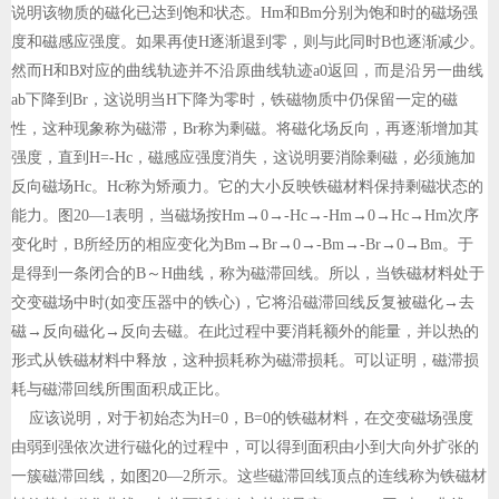
说明该物质的磁化已达到饱和状态。Hm和Bm分别为饱和时的磁场强
度和磁感应强度。如果再使H逐渐退到零，则与此同时B也逐渐减少。
然而H和B对应的曲线轨迹并不沿原曲线轨迹a0返回，而是沿另一曲线
ab下降到Br，这说明当H下降为零时，铁磁物质中仍保留一定的磁
性，这种现象称为磁滞，Br称为剩磁。将磁化场反向，再逐渐增加其
强度，直到H=-Hc，磁感应强度消失，这说明要消除剩磁，必须施加
反向磁场Hc。Hc称为矫顽力。它的大小反映铁磁材料保持剩磁状态的
能力。图20—1表明，当磁场按Hm→0→-Hc→-Hm→0→Hc→Hm次序
变化时，B所经历的相应变化为Bm→Br→0→-Bm→-Br→0→Bm。于
是得到一条闭合的B～H曲线，称为磁滞回线。所以，当铁磁材料处于
交变磁场中时(如变压器中的铁心)，它将沿磁滞回线反复被磁化→去
磁→反向磁化→反向去磁。在此过程中要消耗额外的能量，并以热的
形式从铁磁材料中释放，这种损耗称为磁滞损耗。可以证明，磁滞损
耗与磁滞回线所围面积成正比。
应该说明，对于初始态为H=0，B=0的铁磁材料，在交变磁场强度
由弱到强依次进行磁化的过程中，可以得到面积由小到大向外扩张的
一簇磁滞回线，如图20—2所示。这些磁滞回线顶点的连线称为铁磁材