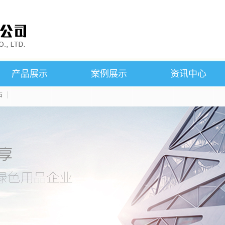
产品展示
案例展示
资讯中心
石
SMC铁芯
案例展示
公司新闻
粘结钕铁硼磁石
行业新闻
磁悬浮产品
技术知识
烧结钕铁硼磁石
产品知识
永磁铁氧体磁石
铝镍钴磁石
钐钴磁石