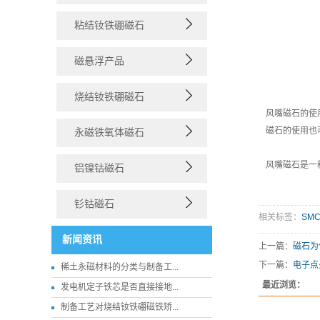
粘结钕铁硼磁石
磁悬浮产品
烧结钕铁硼磁石
风嘴磁石的使
磁石的使用也
永磁铁氧体磁石
风嘴磁石是一
铝镍钴磁石
钐钴磁石
相关标签：
SM
新闻资讯
上一篇：
磁石为
下一篇：
电子点
稀土永磁材料的分类与制备工...
最近浏览：
发电机定子铁芯是否直接接地...
制备工艺对烧结钕铁硼磁铁矫...