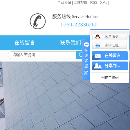
企业分站
|
网站地图
|
RSS
|
XML
|
服务热线
Service Hotline
0769-22336260
客户服务
在线留言
联系我们
淘宝旺旺
在
在线留言
线
客
分享到...
服
扫描二维码