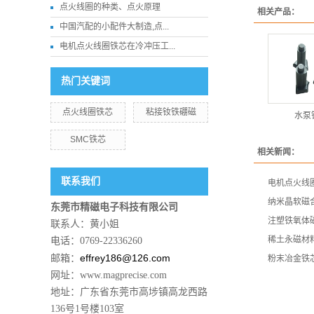
点火线圈的种类、点火原理
相关产品：
中国汽配的小配件大制造,点...
电机点火线圈铁芯在冷冲压工...
热门关键词
点火线圈铁芯
粘接钕铁硼磁
水泵
SMC铁芯
相关新闻：
联系我们
电机点火线
纳米晶软磁
东莞市精磁电子科技有限公司
注塑铁氧体
联系人：黄小姐
稀土永磁材
电话：0769-22336260
effrey186@126.com
邮箱：
粉末冶金铁
网址：www.magprecise.com
地址：广东省东莞市高埗镇高龙西路
136号1号楼103室