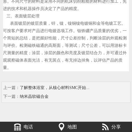
形。不同尺寸的材料是采用不同的机床切削粗糙的材料进行加工，先
进的技术和机器操作员决定了产品的精度。
三、表面镀层处理
表面镀层的镀层质量，锌，镍，镍铜镍电镀铜和金等电镀工艺。
可按客户要求对产品进行电镀选项工作。钕铁硼产品质量的优劣，一
个简短的总结，是把握好性能，尺寸公差控制，判断涂层的外观检测
与评价。检测磁铁磁通的高斯面，等测试；尺寸公差，可以用游标卡
尺测量的精度；涂层，涂层的颜色和亮度及镀层结合力，并可通过外
观观察磁体表面光洁，有无斑点，有无掉边掉角，以评估产品的质
量。
上一篇：
了解整体浴室，从核心材料SMC开始...
下一篇：
纳米晶软磁合金
电话
地图
分享