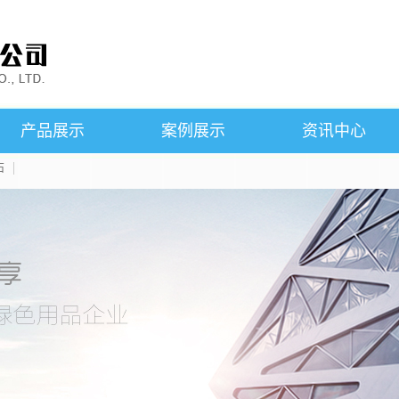
产品展示
案例展示
资讯中心
石
SMC铁芯
案例展示
公司新闻
粘结钕铁硼磁石
行业新闻
磁悬浮产品
技术知识
烧结钕铁硼磁石
产品知识
永磁铁氧体磁石
铝镍钴磁石
钐钴磁石