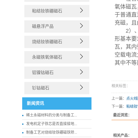
氧体磁瓦
粘结钕铁硼磁石
于普通直
充磁，且
磁悬浮产品
2）、磁
形基本要
烧结钕铁硼磁石
瓦，其内
空载电流
永磁铁氧体磁石
其中不等
铝镍钴磁石
相关标签：
钐钴磁石
上一篇：
点火线
新闻资讯
下一篇：
粘结钕
稀土永磁材料的分类与制备工...
最近浏览：
发电机定子铁芯是否直接接地...
制备工艺对烧结钕铁硼磁铁矫...
相关产品：