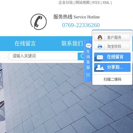
企业分站
|
网站地图
|
RSS
|
XML
|
服务热线
Service Hotline
0769-22336260
客户服务
在线留言
联系我们
淘宝旺旺
在
在线留言
线
客
分享到...
服
扫描二维码