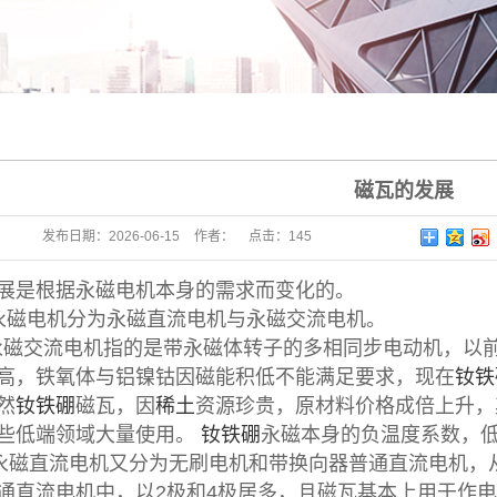
磁瓦的发展
发布日期：
2026-06-15
作者：
点击：
145
展是根据永磁电机本身的需求而变化的。
磁电机分为永磁直流电机与永磁交流电机。
磁交流电机指的是带永磁体转子的多相同步电动机，以前
高，铁氧体与铝镍钴因磁能积低不能满足要求，现在
钕铁
然
钕铁硼
磁瓦，因
稀土
资源珍贵，原材料价格成倍上升，
些低端领域大量使用。
钕铁硼
永磁本身的负温度系数，
永磁直流电机又分为无刷电机和带换向器普通直流电机，
流电机中，以2极和4极居多，且磁瓦基本上用于作电