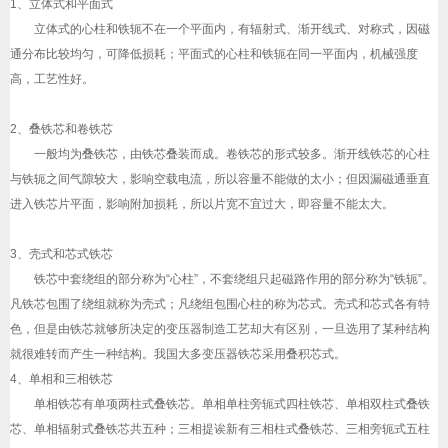
1、立体式和平面式
立体式的心柱和铁轭不在一个平面内，有辐射式、渐开线式、对称式，因磁
通分布比较均匀，可降低损耗；平面式的心柱和铁轭在同一平面内，机械强度
高，工艺性好。
2、叠铁芯和卷铁芯
一般均为叠铁芯，由铁芯叠装而成。卷铁芯的形式较多。渐开线铁芯的心柱
与铁轭之间气隙较大，影响空载电流，所以容量不能做的太小；但因漏磁通垂直
进入铁芯片平面，影响附加损耗，所以片宽不宜过大，即容量不能太大。
3、壳式和芯式铁芯
铁芯中套绕组的部分称为“心柱”，不套绕组只起磁路作用的部分称为“铁轭”。
凡铁芯包围了绕组就称为壳式；凡绕组包围心柱的称为芯式。壳式和芯式各有特
色，但是由铁芯就够所决定的变压器制造工艺却大有区别，一旦选用了某种结构
就很难转而产生一种结构。我国大多变压器铁芯采用叠积芯式。
4、单相和三相铁芯
单相铁芯有单项两柱式叠铁芯。单相单柱旁轭式四柱铁芯、单相双柱式叠铁
芯、单相辐射式叠铁芯共五种；三相提诶新有三相柱式叠铁芯、三相旁轭式五柱